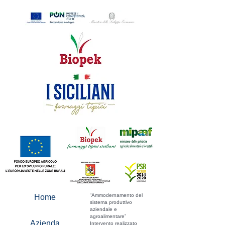
“Ammodernamento del
Home
sistema produttivo
aziendale e
agroalimentare”
Azienda
Intervento realizzato