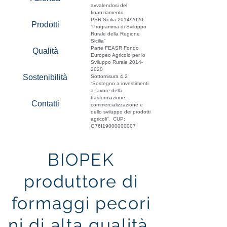
avvalendosi del
finanziamento
PSR Sicilia 2014/2020
Prodotti
“Programma di Sviluppo
Rurale della Regione
Sicilia”
Parte FEASR Fondo
Qualità
Europeo Agricolo per lo
Sviluppo Rurale
2014-
2020
Sostenibilità
Sottomisura 4.2
“Sostegno a investimenti
a favore della
trasformazione,
Contatti
commercializzazione e
dello sviluppo dei prodotti
agricoli”. CUP:
G76I19000000007
BIOPEK
produttore di
formaggi pecori
ni di alta qualità