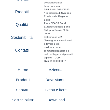
avvalendosi del
finanziamento
PSR Sicilia 2014/2020
Prodotti
“Programma di Sviluppo
Rurale della Regione
Sicilia”
Parte FEASR Fondo
Qualità
Europeo Agricolo per lo
Sviluppo Rurale
2014-
2020
Sostenibilità
Sottomisura 4.2
“Sostegno a investimenti
a favore della
trasformazione,
Contatti
commercializzazione e
dello sviluppo dei prodotti
agricoli”. CUP:
G76I19000000007
Home
Azienda
Prodotti
Dove siamo
Contatti
Eventi e fiere
Sostenibilita'
Download