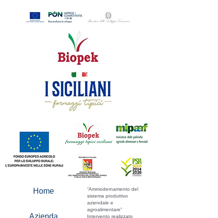
“Ammodernamento del
Home
sistema produttivo
aziendale e
agroalimentare”
Azienda
Intervento realizzato