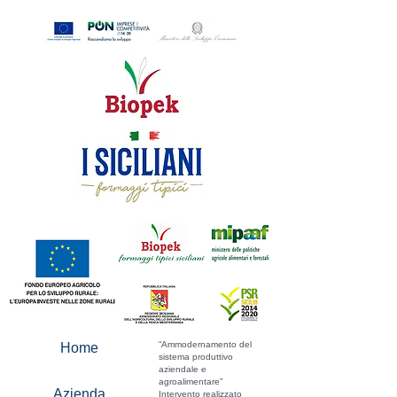
“Ammodernamento del
Home
sistema produttivo
aziendale e
agroalimentare”
Azienda
Intervento realizzato