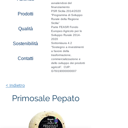
avvalendosi del
finanziamento
PSR Sicilia 2014/2020
Prodotti
“Programma di Sviluppo
Rurale della Regione
Sicilia”
Parte FEASR Fondo
Qualità
Europeo Agricolo per lo
Sviluppo Rurale
2014-
2020
Sostenibilità
Sottomisura 4.2
“Sostegno a investimenti
a favore della
trasformazione,
Contatti
commercializzazione e
dello sviluppo dei prodotti
agricoli”. CUP:
G76I19000000007
< Indietro
Primosale Pepato