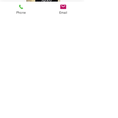
Phone
Email
Formaggio pecorino fresco con
pepe nero in grani. Crosta
rigata, gusto dolce e
caratteristico.
© 2020 Biopek snc di A. e P. Messina P.I.
01551630815
WEB DESIGN, COMUNICAZIONE
E MARKETING, a cura di:
Scopri di più