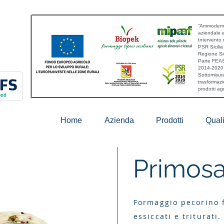
“Ammoderna
aziendale 
Intervento 
PSR Sicili
Regione Sic
Parte FEAS
2014-2020
Sottomisura
trasformazi
prodotti a
Home
Azienda
Prodotti
Quali
Primosa
Formaggio pecorino f
essiccati e triturati