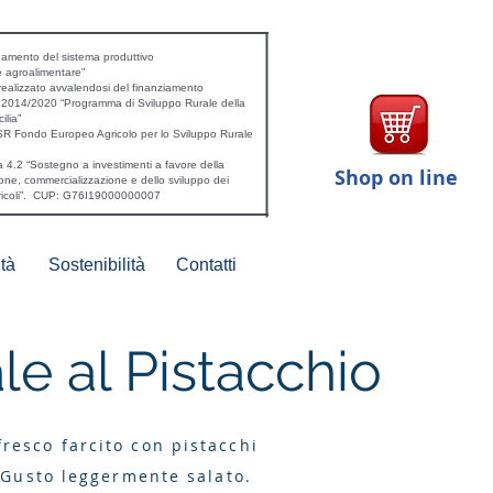
mento del sistema produttivo
e agroalimentare”
realizzato avvalendosi del finanziamento
a 2014/2020 “Programma di Sviluppo Rurale della
ilia”
R Fondo Europeo Agricolo per lo Sviluppo Rurale
 4.2 “Sostegno a investimenti a favore della
Shop on line
one, commercializzazione e dello sviluppo dei
gricoli”. CUP: G76I19000000007
tà
Sostenibilità
Contatti
le al Pistacchio
resco farcito con pistacchi
. Gusto leggermente salato.