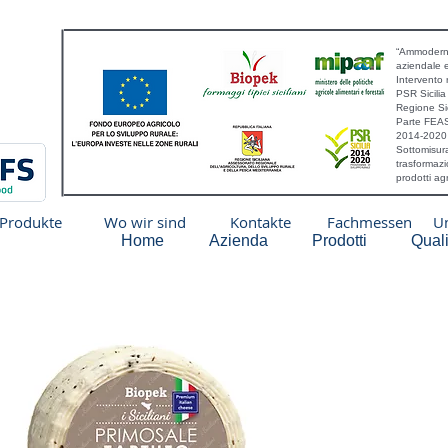
“Ammoderna
aziendale 
Intervento 
PSR Sicili
Regione Sic
Parte FEAS
2014-2020
Sottomisura
trasformazi
prodotti a
Produkte
Wo wir sind
Kontakte
Fachmessen
Um
Home
Azienda
Prodotti
Quali