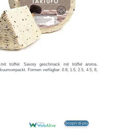
 mit trüffel. Savory geschmack mit trüffel aroma.
akuumverpackt. Formen verfügbar: 0.8, 1.5, 2.5, 4.5, 8,
WEB DESIGN, COMUNICAZIONE E MARKETING, a cura di:
Scopri di più