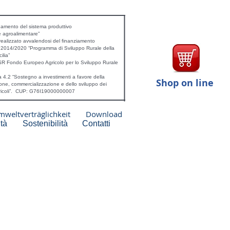
mento del sistema produttivo
e agroalimentare”
realizzato avvalendosi del finanziamento
a 2014/2020 “Programma di Sviluppo Rurale della
ilia”
R Fondo Europeo Agricolo per lo Sviluppo Rurale
 4.2 “Sostegno a investimenti a favore della
Shop on line
one, commercializzazione e dello sviluppo dei
gricoli”. CUP: G76I19000000007
weltverträglichkeit
Download
tà
Sostenibilità
Contatti