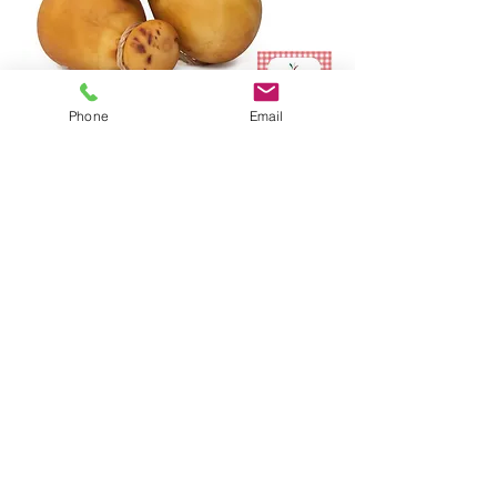
Phone
Email
Provola affumicata: formaggio
a pasta filata prodotto con
latte di vacca. Affumicata con
fumo di legno naturale, la
forma è in genere di fiasco
con un collo corto e la testa
lavorata tonda.
© 2020 Biopek snc di A. e P. Messina P.I.
01551630815
WEB DESIGN, COMUNICAZIONE
E MARKETING, a cura di: