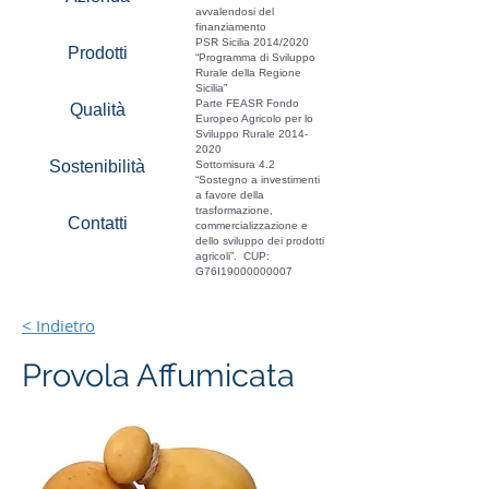
avvalendosi del
finanziamento
PSR Sicilia 2014/2020
Prodotti
“Programma di Sviluppo
Rurale della Regione
Sicilia”
Parte FEASR Fondo
Qualità
Europeo Agricolo per lo
Sviluppo Rurale
2014-
2020
Sostenibilità
Sottomisura 4.2
“Sostegno a investimenti
a favore della
trasformazione,
Contatti
commercializzazione e
dello sviluppo dei prodotti
agricoli”. CUP:
G76I19000000007
< Indietro
Provola Affumicata