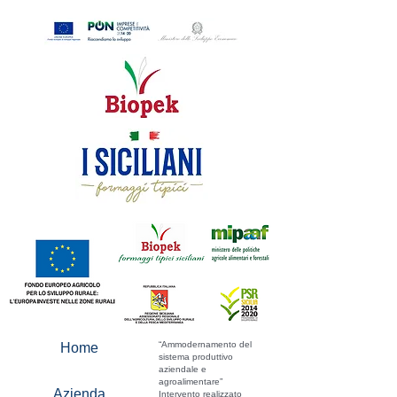
“Ammodernamento del
Home
sistema produttivo
aziendale e
agroalimentare”
Azienda
Intervento realizzato