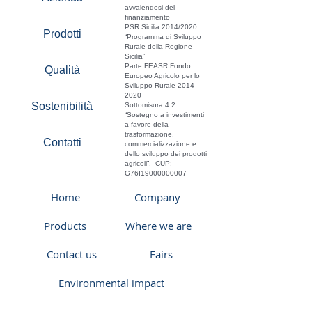
avvalendosi del
finanziamento
PSR Sicilia 2014/2020
Prodotti
“Programma di Sviluppo
Rurale della Regione
Sicilia”
Parte FEASR Fondo
Qualità
Europeo Agricolo per lo
Sviluppo Rurale
2014-
2020
Sostenibilità
Sottomisura 4.2
“Sostegno a investimenti
a favore della
trasformazione,
Contatti
commercializzazione e
dello sviluppo dei prodotti
agricoli”. CUP:
G76I19000000007
Home
Company
Products
Where we are
Contact us
Fairs
Environmental impact