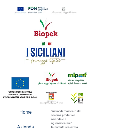
“Ammodernamento del
Home
sistema produttivo
aziendale e
agroalimentare”
Azienda
Intervento realizzato