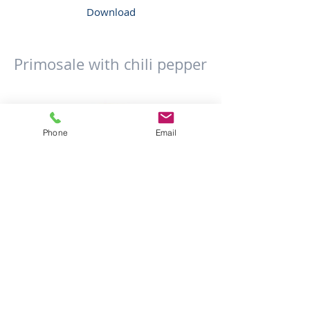
Download
Primosale with chili pepper
Phone
Email
Fresh sheep’s milk cheese with chilli
pepper. Spicy taste, striped rind. Maturing
3/5 days. Vacuum-packed. Forms available:
0.8, 1.5, 2.5, 4.5, 8, 12 kg