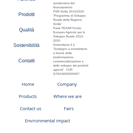
avvalendosi del
finanziamento
PSR Sicilia 2014/2020
Prodotti
“Programma di Sviluppo
Rurale della Regione
Sicilia”
Parte FEASR Fondo
Qualità
Europeo Agricolo per lo
Sviluppo Rurale
2014-
2020
Sostenibilità
Sottomisura 4.2
“Sostegno a investimenti
a favore della
trasformazione,
Contatti
commercializzazione e
dello sviluppo dei prodotti
agricoli”. CUP:
G76I19000000007
Home
Company
Products
Where we are
Contact us
Fairs
Environmental impact