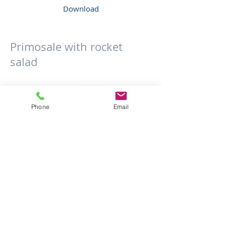
Download
Primosale with rocket
salad
Phone
Email
Fresh sheep’s milk cheese stuffed with
rocket salad. Savory with slightly bitter
aftertaste, typical of rocket. Maturing 3/5
days. Vacuum-packed. Forms available:
0.8, 1.5, 2.5, 4.5, 8, 12 kg