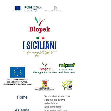
“Ammodernamento del
Home
sistema produttivo
aziendale e
agroalimentare”
Azienda
Intervento realizzato