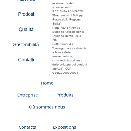
avvalendosi del
finanziamento
PSR Sicilia 2014/2020
Prodotti
“Programma di Sviluppo
Rurale della Regione
Sicilia”
Parte FEASR Fondo
Qualità
Europeo Agricolo per lo
Sviluppo Rurale
2014-
2020
Sostenibilità
Sottomisura 4.2
“Sostegno a investimenti
a favore della
trasformazione,
Contatti
commercializzazione e
dello sviluppo dei prodotti
agricoli”. CUP:
G76I19000000007
Home
Entreprise
Produits
Où sommes-nous
Contacts
Expositions