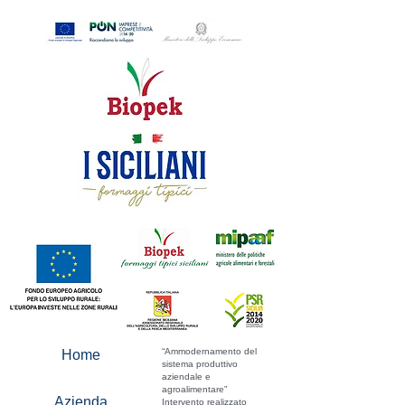
“Ammodernamento del
Home
sistema produttivo
aziendale e
agroalimentare”
Azienda
Intervento realizzato