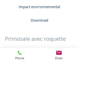
Impact environnemental
Download
Primosale avec roquette
Phone
Email
Fromage de brebis frais farci avec roquette.
Savoureux avec un arrière-goût légèrement
amer, typique de la roquette. Maturation 3/5