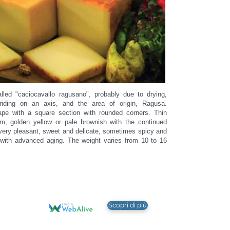
led "caciocavallo ragusano", probably due to drying,
riding on an axis, and the area of origin, Ragusa.
hape with a square section with rounded corners. Thin
rm, golden yellow or pale brownish with the continued
 very pleasant, sweet and delicate, sometimes spicy and
 with advanced aging. The weight varies from 10 to 16
WEB DESIGN, COMUNICAZIONE E MARKETING, a cura di:
Scopri di più