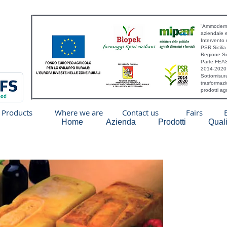
“Ammoderna
aziendale 
Intervento 
PSR Sicili
Regione Sic
Parte FEAS
2014-2020
Sottomisura
trasformazi
prodotti a
Products
Where we are
Contact us
Fairs
Home
Azienda
Prodotti
Quali