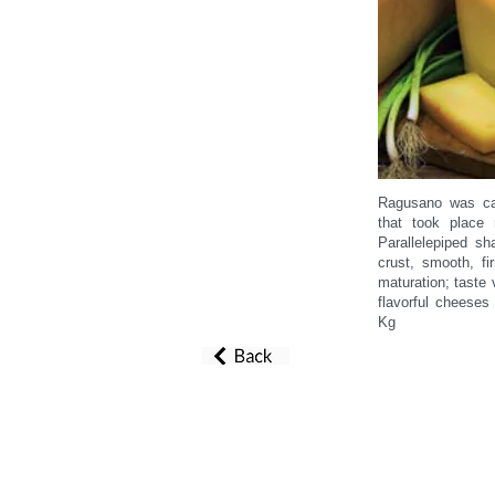
Ragusano was cal
that took place 
Parallelepiped s
crust, smooth, fi
maturation; taste
flavorful cheeses
Kg