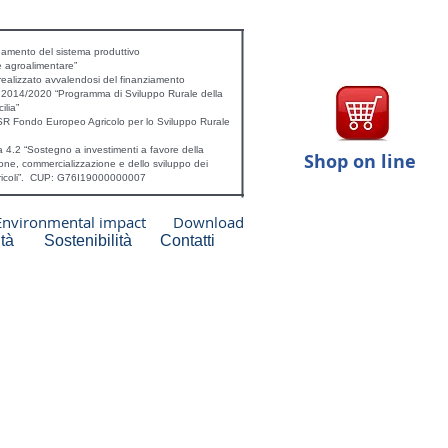
mento del sistema produttivo
e agroalimentare”
realizzato avvalendosi del finanziamento
a 2014/2020 “Programma di Sviluppo Rurale della
ilia”
R Fondo Europeo Agricolo per lo Sviluppo Rurale
 4.2 “Sostegno a investimenti a favore della
Shop on line
one, commercializzazione e dello sviluppo dei
gricoli”. CUP: G76I19000000007
Environmental impact
Download
tà
Sostenibilità
Contatti